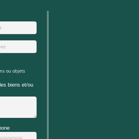
ns ou objets
des biens et/ou
hone