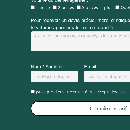
Volume du déménagement
1 pièce
2 pièces
3 pièces et plus
Quel
Pour recevoir un devis précis, merci d'indiquer
le volume approximatif (recommandé):
Nom / Société
Email
J'accepte d'être recontacté et j'accepte les
CGV
.
Connaître le tarif