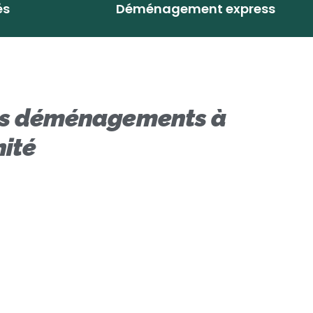
és
Déménagement express
 vos déménagements à
nité