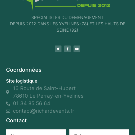
SPÉCIALISTES DU DÉMÉNAGEMENT
DEPUIS 2012 DANS LES YVELINES (78) ET LES HAUTS DE
SEINE (92)
Coordonnées
Site logistique
16 Route de Saint-Hubert
78610 Le Perray-en-Yvelines
01 34 85 56 64
contact@richardevents.fr
Contact