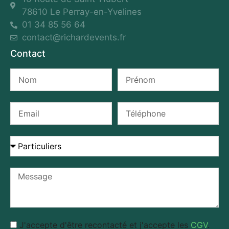
78610 Le Perray-en-Yvelines
01 34 85 56 64
contact@richardevents.fr
Contact
J'accepte d'être recontacté et j'accepte les
CGV
.