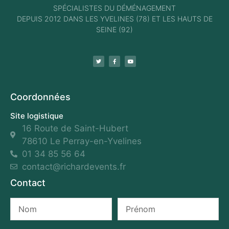
SPÉCIALISTES DU DÉMÉNAGEMENT
DEPUIS 2012 DANS LES YVELINES (78) ET LES HAUTS DE
SEINE (92)
Coordonnées
Site logistique
16 Route de Saint-Hubert
78610 Le Perray-en-Yvelines
01 34 85 56 64
contact@richardevents.fr
Contact