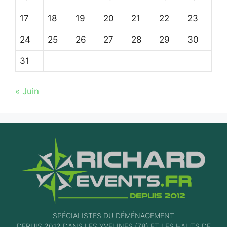
17
18
19
20
21
22
23
24
25
26
27
28
29
30
31
« Juin
SPÉCIALISTES DU DÉMÉNAGEMENT
DEPUIS 2012 DANS LES YVELINES (78) ET LES HAUTS DE