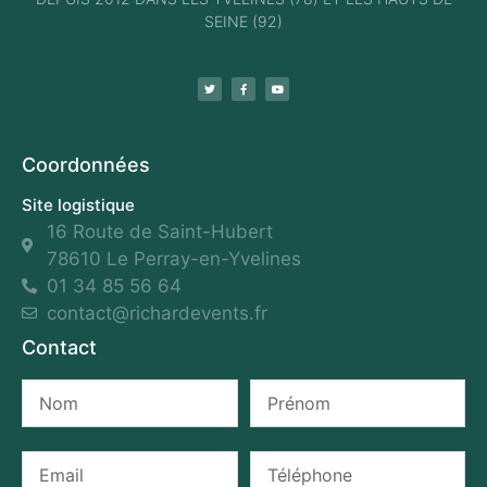
SEINE (92)
Coordonnées
Site logistique
16 Route de Saint-Hubert
78610 Le Perray-en-Yvelines
01 34 85 56 64
contact@richardevents.fr
Contact