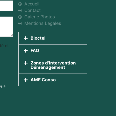
Accueil
Contact
Galerie Photos
Mentions Légales
Bloctel
té et
FAQ
Zones d'intervention
Déménagement
AME Conso
ique