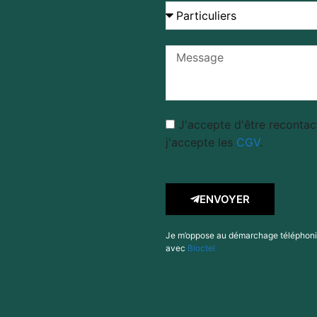
J'accepte d'être recontac
j'accepte les
CGV
.
ENVOYER
Je m’oppose au démarchage téléphon
avec
Bloctel