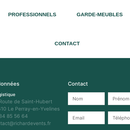
PROFESSIONNELS
GARDE-MEUBLES
CONTACT
données
Contact
gistique
Route de Saint-Hubert
10 Le Perray-en-Yvelines
34 85 56 64
tact@richardevents.fr