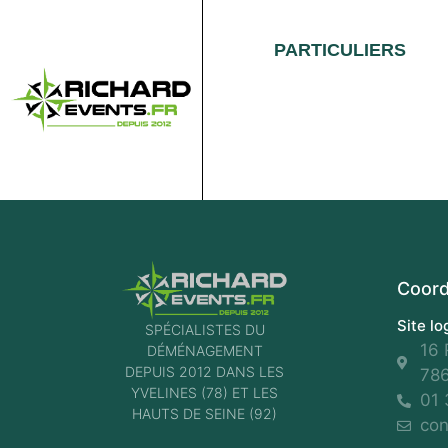
PARTICULIERS
Coor
Site lo
SPÉCIALISTES DU
16 
DÉMÉNAGEMENT
DEPUIS 2012 DANS LES
786
YVELINES (78) ET LES
01 
HAUTS DE SEINE (92)
con