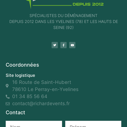
SPÉCIALISTES DU DÉMÉNAGEMENT
DEPUIS 2012 DANS LES YVELINES (78) ET LES HAUTS DE
SEINE (92)
Coordonnées
Site logistique
16 Route de Saint-Hubert
78610 Le Perray-en-Yvelines
01 34 85 56 64
contact@richardevents.fr
Contact